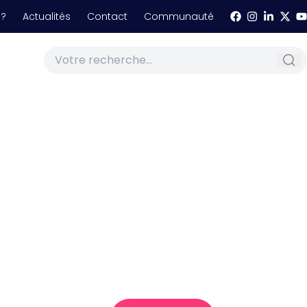
 ?
Actualités
Contact
Communauté
ce
essources