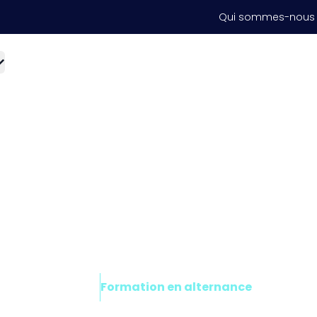
Qui sommes-nous
Marketing, Management, Comptabilité, Finan
Bac+5 Manager des R
Humaines
DURÉE
NIVEAU
Formation en alternance
1 an
Bac+5