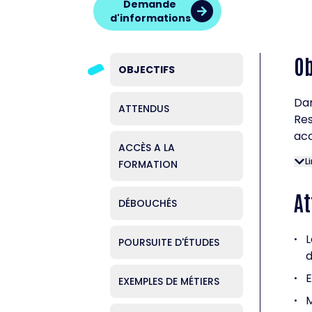
Demande
d'informations
Ob
OBJECTIFS
Dan
ATTENDUS
Re
acc
ACCÈS A LA
L
FORMATION
A
DÉBOUCHÉS
L
•
POURSUITE D'ÉTUDES
E
•
EXEMPLES DE MÉTIERS
M
•