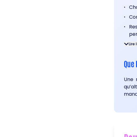
Ch
•
Con
•
Res
•
per
Lire 
Que 
Une m
qu’a
mana