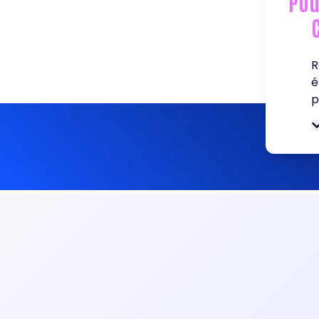
Pou
R
é
p