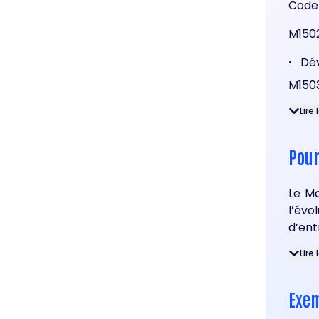
Code
M150
Dé
•
M150
Lire 
Pour
Le M
l’évo
d’ent
Lire 
Exem