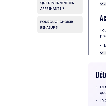
QUE DEVIENNENT LES
L
APPRENANTS ?
Ac
POURQUOI CHOISIR
RENASUP ?
Tou
pou
L
•
L
Dé
Le 
•
que
Typ
•