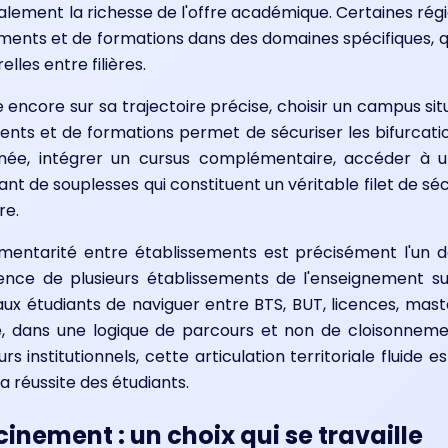
alement la richesse de l'offre académique. Certaines rég
ments et de formations dans des domaines spécifiques, q
lles entre filières.
e encore sur sa trajectoire précise, choisir un campus si
ments et de formations permet de sécuriser les bifurcatio
nnée, intégrer un cursus complémentaire, accéder à u
tant de souplesses qui constituent un véritable filet de sé
re.
entarité entre établissements est précisément l'un d
nce de plusieurs établissements de l'enseignement su
x étudiants de naviguer entre BTS, BUT, licences, maste
, dans une logique de parcours et non de cloisonneme
s institutionnels, cette articulation territoriale fluide e
a réussite des étudiants.
inement : un choix qui se travaille