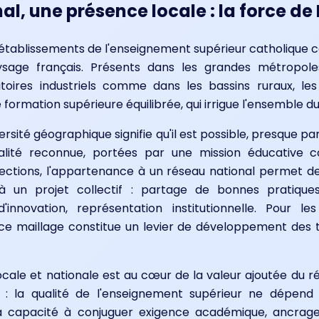
al, une présence locale : la force d
s établissements de l'enseignement supérieur catholique co
ysage français. Présents dans les grandes métropol
itoires industriels comme dans les bassins ruraux, le
 formation supérieure équilibrée, qui irrigue l'ensemble du
versité géographique signifie qu'il est possible, presque 
lité reconnue, portées par une mission éducative c
irections, l'appartenance à un réseau national permet 
 un projet collectif : partage de bonnes pratiques
'innovation, représentation institutionnelle. Pour le
s, ce maillage constitue un levier de développement des te
cale et nationale est au cœur de la valeur ajoutée du ré
 : la qualité de l'enseignement supérieur ne dépend
a capacité à conjuguer exigence académique, ancrage 