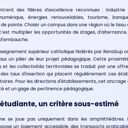
trent des filières d'excellence reconnues : industrie 
 numérique, énergies renouvelables, tourisme, banq
rie de pointe. Choisir un campus dans une région où le ti
c'est multiplier les opportunités de stages, d'alternanc
e, d'embauche.
nseignement supérieur catholique fédérés par RenaSup ont
x un pilier de leur projet pédagogique. Cette proximité
et les collectivités territoriales se traduit par une off
r des taux d'insertion qui placent régulièrement ces éta
toires. Pour les directions d'établissements, cet ancrag
vité et un gage de pertinence pédagogique.
e étudiante, un critère sous-estimé
ne se joue pas uniquement dans les amphithéâtres. E
suppose un logement accessible, des transports praticab