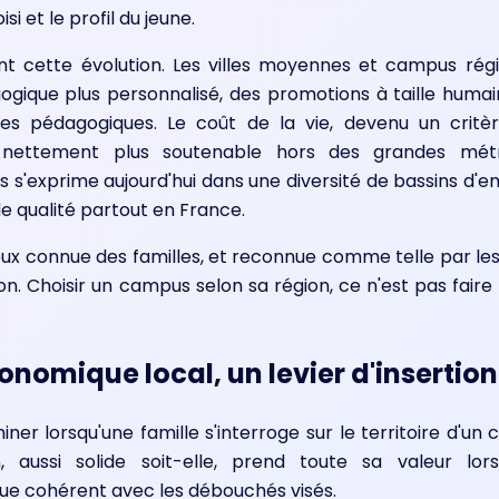
i et le profil du jeune.
uent cette évolution. Les villes moyennes et campus rég
ue plus personnalisé, des promotions à taille humain
pes pédagogiques. Le coût de la vie, devenu un critèr
e nettement plus soutenable hors des grandes métrop
 s'exprime aujourd'hui dans une diversité de bassins d'e
de qualité partout en France.
eux connue des familles, et reconnue comme telle par les 
ion. Choisir un campus selon sa région, ce n'est pas faire 
nomique local, un levier d'insertion
ner lorsqu'une famille s'interroge sur le territoire d'un
, aussi solide soit-elle, prend toute sa valeur lorsq
e cohérent avec les débouchés visés.