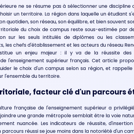
érieure ne se résume pas à sélectionner une discipline 
choisir un territoire. La région dans laquelle un étudiant 
n quotidien, son réseau, son équilibre, et bien souvent son
rritoriale du choix de campus reste sous-estimée par d
on sur les seuls intitulés de diplômes ou les classe
ts, les chefs d'établissement et les acteurs du réseau 
onstitue un enjeu majeur : il y va de la réussite des
de l'enseignement supérieur français. Cet article propo
guider le choix d'un campus selon sa région, et rappelle 
r l'ensemble du territoire.
itoriale, facteur clé d'un parcours é
ture française de l'enseignement supérieur a privilégié
joindre une grande métropole semblait être la voie natur
ement nuancée. Les indicateurs de réussite, d'insertio
n parcours réussi se joue moins dans la notoriété d'un ca